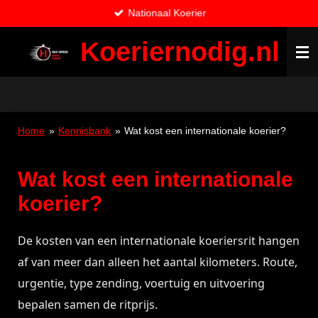
Nationaal Koerier
Ga
direct
Koeriernodig.nl
naar
de
hoofdinhoud
Home
»
Kennisbank
»
Wat kost een internationale koerier?
Wat kost een internationale
koerier?
De kosten van een internationale koeriersrit hangen
af van meer dan alleen het aantal kilometers. Route,
urgentie, type zending, voertuig en uitvoering
bepalen samen de ritprijs.