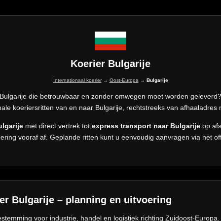
Koerier Bulgarije
Internationaal koerier
→
Oost-Europa
→
Bulgarije
 Bulgarije die betrouwbaar en zonder omwegen moet worden geleverd
onale koeriersritten van en naar Bulgarije, rechtstreeks van afhaaladres 
lgarije
met direct vertrek tot
express transport naar Bulgarije
op afs
oering vooraf af. Geplande ritten kunt u eenvoudig aanvragen via het off
ier Bulgarije – planning en uitvoering
estemming voor industrie, handel en logistiek richting Zuidoost-Europa. 