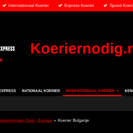
Internationaal Koerier
Express Koerier
Spoed Koeri
Koeriernodig.
EXPRESS
NATIONAAL KOERIER
INTERNATIONAAL KOERIER
KEN
estemmingen Oost - Europa
»
Koerier Bulgarije