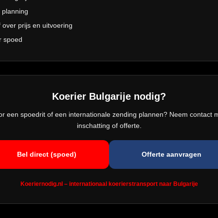
e planning
 over prijs en uitvoering
or spoed
Koerier Bulgarije nodig?
oor een spoedrit of een internationale zending plannen? Neem contact 
inschatting of offerte.
Bel direct (spoed)
Offerte aanvragen
Koeriernodig.nl – internationaal koerierstransport naar Bulgarije