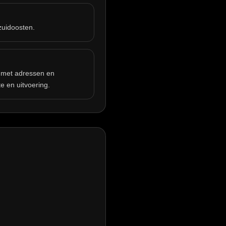
 zuidoosten.
an met adressen en
te en uitvoering.