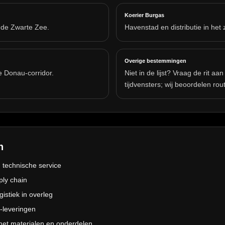
Koerier Burgas
 de Zwarte Zee.
Havenstad en distributie in het
Overige bestemmingen
e Donau-corridor.
Niet in de lijst? Vraag de rit a
tijdvensters; wij beoordelen rou
n
 technische service
pply chain
istiek in overleg
-leveringen
 met materialen en onderdelen