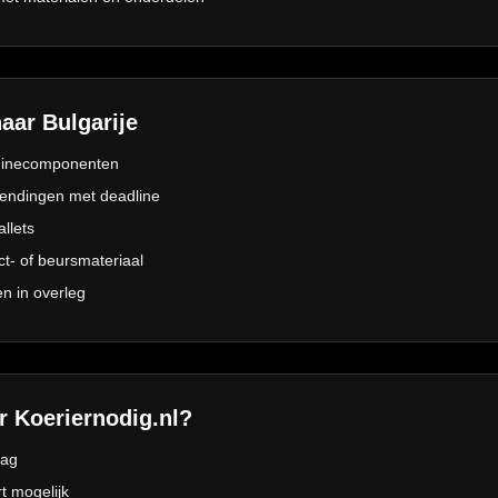
aar Bulgarije
hinecomponenten
zendingen met deadline
allets
t- of beursmateriaal
n in overleg
 Koeriernodig.nl?
lag
t mogelijk