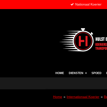
Nationaal Koerier
Ga
direct
naar
de
hoofdinhoud
HOME
DIENSTEN
SPOED
Home
»
Internationaal Koerier
»
B